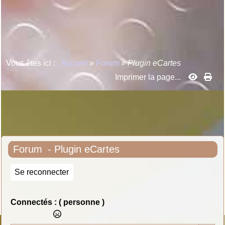
Vous êtes ici :
Accueil
»
Forum
»
Plugin eCartes
Imprimer la page...
Forum
- Plugin eCartes
Se reconnecter
Connectés :
( personne )