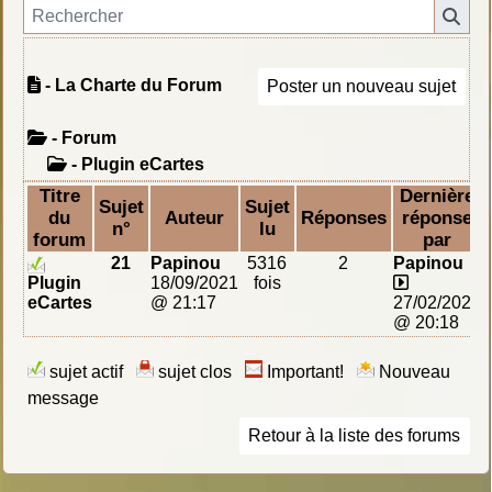
- La Charte du Forum
Poster un nouveau sujet
- Forum
-
Plugin eCartes
Titre
Dernière
Sujet
Sujet
du
Auteur
Réponses
réponse
n°
lu
forum
par
21
Papinou
5316
2
Papinou
Plugin
18/09/2021
fois
eCartes
@ 21:17
27/02/2023
@ 20:18
sujet actif
sujet clos
Important!
Nouveau
message
Retour à la liste des forums