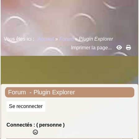
Vous êtes ici :
Accueil
»
Forum
»
Plugin Explorer
Imprimer la page...
Forum
- Plugin Explorer
Se reconnecter
Connectés :
( personne )