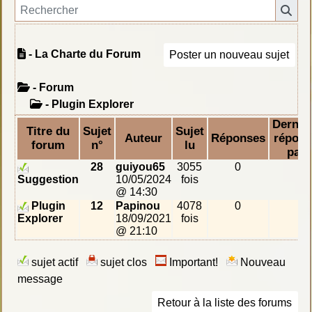
- La Charte du Forum
Poster un nouveau sujet
- Forum
-
Plugin Explorer
Derniè
Titre du
Sujet
Sujet
Auteur
Réponses
répons
forum
n°
lu
par
28
guiyou65
3055
0
Suggestion
10/05/2024
fois
@ 14:30
Plugin
12
Papinou
4078
0
Explorer
18/09/2021
fois
@ 21:10
sujet actif
sujet clos
Important!
Nouveau
message
Retour à la liste des forums