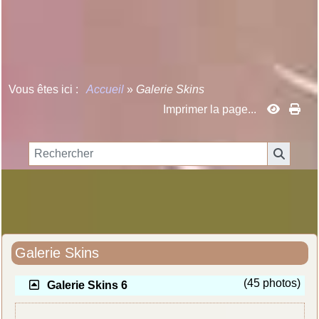
Texte à méditer :
Utilisateur de GuppY, je suis membre
de l' Asso freeGuppY ... et vous ?
Vous êtes ici :
Accueil
»
Galerie Skins
Imprimer la page...
Galerie Skins
(45 photos)
Galerie Skins 6